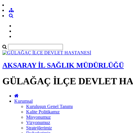
AKSARAY İL SAĞLIK MÜDÜRLÜĞÜ
GÜLAĞAÇ İLÇE DEVLET HA
Kurumsal
Kuruluşun Genel Tanımı
Kalite Politikamız
Misyonumuz
Vizyonumuz
Stratejilerimiz