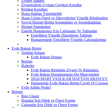
Ziyaret Saatleri
Ziyaretçilerin Uyması Gereken Kurallar
Refakat Kuralları
Hasta Hakları Yönetmeliği
Hasta Görüş-Öneri ve Şikayetlerine Yönelik Bilgilendir
Sosyal Hizmet Birimi Sorumluları ve Sorumlulukları
Hizmet Standartları
Engelli Hastalarımız İçin Çalışmalar Ve Talimatlar
Engellilere Yönelik Düzenleme Talimatı
Hastanemizde Engellilere Yönelik Çalışmalarımız
Evde Bakım Birimi
Teşkilat Şeması
Evde Bakım Şeması
İletişim
Haberler
Evde Bakım Biriminin Ziyaret Ve Bakımları.
Evde Bakım Hastalarımızın Diş Muayeneleri
18\24 MART YAŞLILAR HAFTASI ARASI E
Hastanemiz Evde Bakım Birimi Covid 19 Coronavir
Evde Sağlık Nedir?
İletişim
Bize Ulaşın
Hastalar İçin Dilek ve Öneri Formu
Çalışanlar İçin Dilek ve Öneri Formu