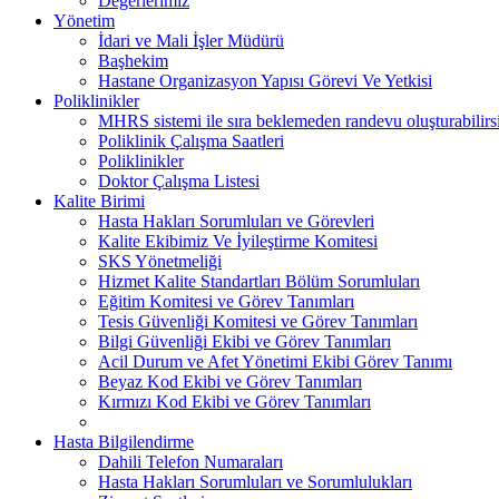
Değerlerimiz
Yönetim
İdari ve Mali İşler Müdürü
Başhekim
Hastane Organizasyon Yapısı Görevi Ve Yetkisi
Poliklinikler
MHRS sistemi ile sıra beklemeden randevu oluşturabilirs
Poliklinik Çalışma Saatleri
Poliklinikler
Doktor Çalışma Listesi
Kalite Birimi
Hasta Hakları Sorumluları ve Görevleri
Kalite Ekibimiz Ve İyileştirme Komitesi
SKS Yönetmeliği
Hizmet Kalite Standartları Bölüm Sorumluları
Eğitim Komitesi ve Görev Tanımları
Tesis Güvenliği Komitesi ve Görev Tanımları
Bilgi Güvenliği Ekibi ve Görev Tanımları
Acil Durum ve Afet Yönetimi Ekibi Görev Tanımı
Beyaz Kod Ekibi ve Görev Tanımları
Kırmızı Kod Ekibi ve Görev Tanımları
Hasta Bilgilendirme
Dahili Telefon Numaraları
Hasta Hakları Sorumluları ve Sorumlulukları