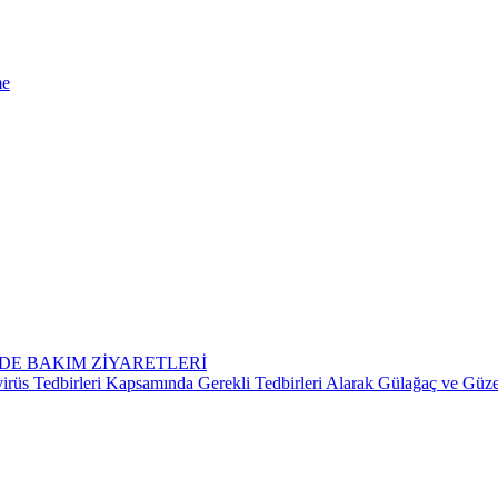
me
VDE BAKIM ZİYARETLERİ
üs Tedbirleri Kapsamında Gerekli Tedbirleri Alarak Gülağaç ve Güze