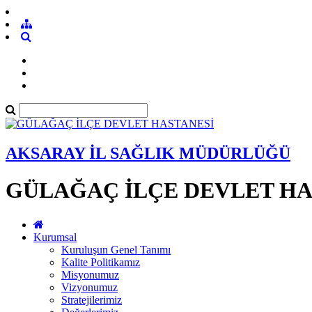
AKSARAY İL SAĞLIK MÜDÜRLÜĞÜ
GÜLAĞAÇ İLÇE DEVLET HA
Kurumsal
Kuruluşun Genel Tanımı
Kalite Politikamız
Misyonumuz
Vizyonumuz
Stratejilerimiz