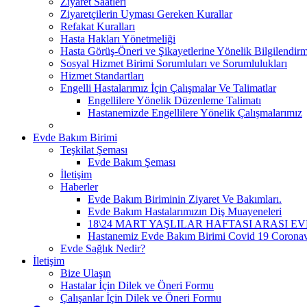
Ziyaret Saatleri
Ziyaretçilerin Uyması Gereken Kurallar
Refakat Kuralları
Hasta Hakları Yönetmeliği
Hasta Görüş-Öneri ve Şikayetlerine Yönelik Bilgilendir
Sosyal Hizmet Birimi Sorumluları ve Sorumlulukları
Hizmet Standartları
Engelli Hastalarımız İçin Çalışmalar Ve Talimatlar
Engellilere Yönelik Düzenleme Talimatı
Hastanemizde Engellilere Yönelik Çalışmalarımız
Evde Bakım Birimi
Teşkilat Şeması
Evde Bakım Şeması
İletişim
Haberler
Evde Bakım Biriminin Ziyaret Ve Bakımları.
Evde Bakım Hastalarımızın Diş Muayeneleri
18\24 MART YAŞLILAR HAFTASI ARASI E
Hastanemiz Evde Bakım Birimi Covid 19 Coronavir
Evde Sağlık Nedir?
İletişim
Bize Ulaşın
Hastalar İçin Dilek ve Öneri Formu
Çalışanlar İçin Dilek ve Öneri Formu