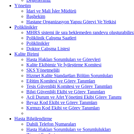
Değerlerimiz
Yönetim
İdari ve Mali İşler Müdürü
Başhekim
Hastane Organizasyon Yapısı Görevi Ve Yetkisi
Poliklinikler
MHRS sistemi ile sıra beklemeden randevu oluşturabilirs
Poliklinik Çalışma Saatleri
Poliklinikler
Doktor Çalışma Listesi
Kalite Birimi
Hasta Hakları Sorumluları ve Görevleri
Kalite Ekibimiz Ve İyileştirme Komitesi
SKS Yönetmeliği
Hizmet Kalite Standartları Bölüm Sorumluları
Eğitim Komitesi ve Görev Tanımları
Tesis Güvenliği Komitesi ve Görev Tanımları
Bilgi Güvenliği Ekibi ve Görev Tanımları
Acil Durum ve Afet Yönetimi Ekibi Görev Tanımı
Beyaz Kod Ekibi ve Görev Tanımları
Kırmızı Kod Ekibi ve Görev Tanımları
Hasta Bilgilendirme
Dahili Telefon Numaraları
Hasta Hakları Sorumluları ve Sorumlulukları