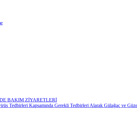
me
VDE BAKIM ZİYARETLERİ
üs Tedbirleri Kapsamında Gerekli Tedbirleri Alarak Gülağaç ve Güze