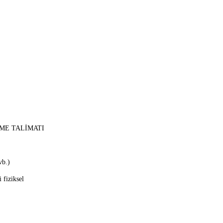
EME
TALİMATI
vb.)
 fiziksel