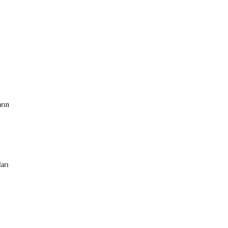
arın
arı