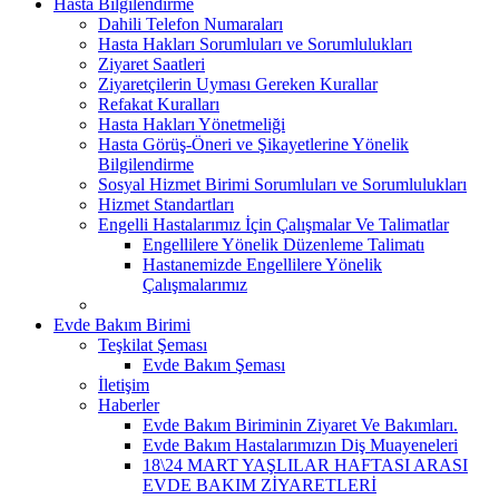
Hasta Bilgilendirme
Dahili Telefon Numaraları
Hasta Hakları Sorumluları ve Sorumlulukları
Ziyaret Saatleri
Ziyaretçilerin Uyması Gereken Kurallar
Refakat Kuralları
Hasta Hakları Yönetmeliği
Hasta Görüş-Öneri ve Şikayetlerine Yönelik
Bilgilendirme
Sosyal Hizmet Birimi Sorumluları ve Sorumlulukları
Hizmet Standartları
Engelli Hastalarımız İçin Çalışmalar Ve Talimatlar
Engellilere Yönelik Düzenleme Talimatı
Hastanemizde Engellilere Yönelik
Çalışmalarımız
Evde Bakım Birimi
Teşkilat Şeması
Evde Bakım Şeması
İletişim
Haberler
Evde Bakım Biriminin Ziyaret Ve Bakımları.
Evde Bakım Hastalarımızın Diş Muayeneleri
18\24 MART YAŞLILAR HAFTASI ARASI
EVDE BAKIM ZİYARETLERİ