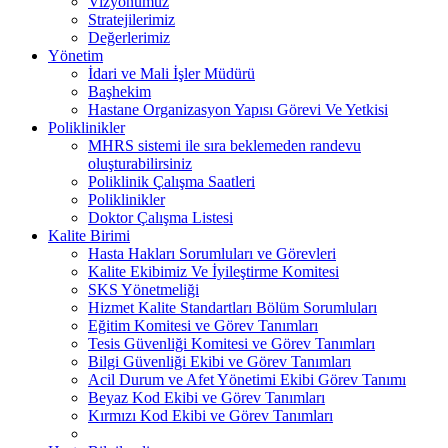
Vizyonumuz
Stratejilerimiz
Değerlerimiz
Yönetim
İdari ve Mali İşler Müdürü
Başhekim
Hastane Organizasyon Yapısı Görevi Ve Yetkisi
Poliklinikler
MHRS sistemi ile sıra beklemeden randevu
oluşturabilirsiniz
Poliklinik Çalışma Saatleri
Poliklinikler
Doktor Çalışma Listesi
Kalite Birimi
Hasta Hakları Sorumluları ve Görevleri
Kalite Ekibimiz Ve İyileştirme Komitesi
SKS Yönetmeliği
Hizmet Kalite Standartları Bölüm Sorumluları
Eğitim Komitesi ve Görev Tanımları
Tesis Güvenliği Komitesi ve Görev Tanımları
Bilgi Güvenliği Ekibi ve Görev Tanımları
Acil Durum ve Afet Yönetimi Ekibi Görev Tanımı
Beyaz Kod Ekibi ve Görev Tanımları
Kırmızı Kod Ekibi ve Görev Tanımları